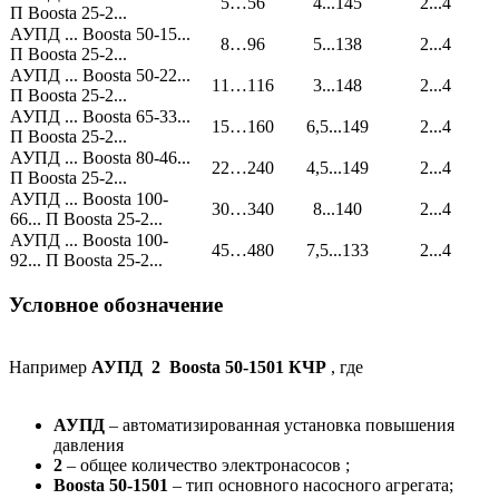
5…56
4...145
2...4
П Boosta 25-2...
АУПД ... Boosta 50-15...
8…96
5...138
2...4
П Boosta 25-2...
АУПД ... Boosta 50-22...
11…116
3...148
2...4
П Boosta 25-2...
АУПД ... Boosta 65-33...
15…160
6,5...149
2...4
П Boosta 25-2...
АУПД ... Boosta 80-46...
22…240
4,5...149
2...4
П Boosta 25-2...
АУПД ... Boosta 100-
30…340
8...140
2...4
66... П Boosta 25-2...
АУПД ... Boosta 100-
45…480
7,5...133
2...4
92... П Boosta 25-2...
Условное обозначение
Например
АУПД 2 Boosta 50-1501 КЧР
, где
АУПД
– автоматизированная установка повышения
давления
2
– общее количество электронасосов ;
Boosta 50-1501
– тип основного насосного агрегата;