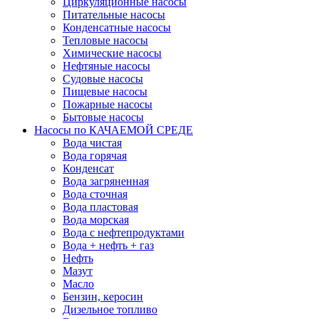
Циркуляционные насосы
Питательные насосы
Конденсатные насосы
Тепловые насосы
Химические насосы
Нефтяные насосы
Судовые насосы
Пищевые насосы
Пожарные насосы
Бытовые насосы
Насосы по КАЧАЕМОЙ СРЕДЕ
Вода чистая
Вода горячая
Конденсат
Вода загряненная
Вода сточная
Вода пластовая
Вода морская
Вода с нефтепродуктами
Вода + нефть + газ
Нефть
Мазут
Масло
Бензин, керосин
Дизельное топливо