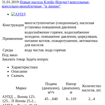
31.01.2019
Новые насосы Kordis (Кордис) консольные,
консольно-моноблочные, "в линию"
многоступенчатые (секционные), насосная
Конструкция
установка повышения давления
водоснабжение горячее, водоснабжение
холодное, повышение давления, циркуляция,
Применение
питание котлов, пожаротушение, автоматика
для насосов
Среды
вода чистая, вода горячая
Под заказ
Заказать товар
Задать вопрос
Характеристики
Описание
Скачать
Подача
Напор
Количество
Марки
(диапазон),
(диапазон),
насосов, шт.
м³/ч
м
АУПД ... Boosta 125-
45…640
6...110
2...4
125... П Boosta 25-2...